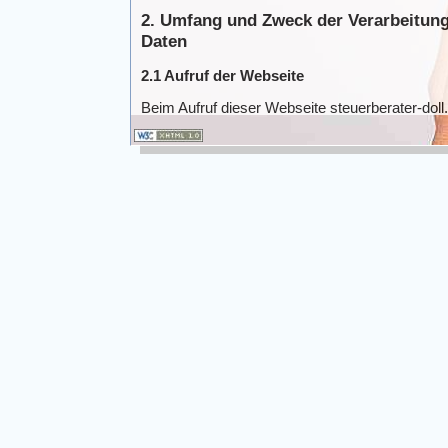
2. Umfang und Zweck der Verarbeitun
Daten
2.1 Aufruf der Webseite
Beim Aufruf dieser Webseite steuerberater-dol
Internet-Browser, den der Besucher verwendet
Server dieser Webseite gesendet und zeitlich b
Protokolldatei (Logfile) gespeichert. Bis zur 
werden nachstehende Daten ohne weitere Ein
gespeichert:
IP-Adresse des Endgeräts des Besucher
Datum und Uhrzeit des Zugriffs durch d
Name und URL der vom Besucher aufger
Webseite, von der aus der Besucher auf 
(sog. Referrer-URL),
Browser und Betriebssystem des Endge
der Name des vom Besucher verwendete
Die Verarbeitung dieser personenbezogenen Dat
Satz 1 Buchst. f) DSGVO gerechtfertigt. Die Kan
Interesse an der Datenverarbeitung zu dem Z
die Verbindung zur Webseite der Kanzlei
eine nutzerfreundliche Anwendung der W
die Sicherheit und Stabilität der System
gewährleisten und